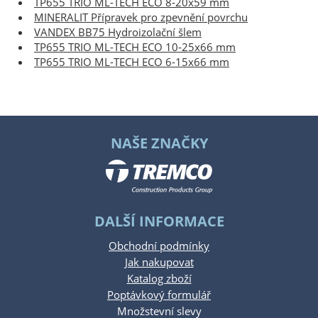
TP655 TRIO ML-TECH ECO 8-20x59 mm
MINERALIT Přípravek pro zpevnění povrchu
VANDEX BB75 Hydroizolační šlem
TP655 TRIO ML-TECH ECO 10-25x66 mm
TP655 TRIO ML-TECH ECO 6-15x66 mm
NAŠE ZNAČKY
DALŠÍ INFORMACE
Obchodní podmínky
Jak nakupovat
Katalog zboží
Poptávkový formulář
Množstevní slevy