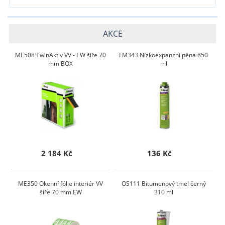
AKCE
ME508 TwinAktiv VV - EW šíře 70
FM343 Nízkoexpanzní pěna 850
mm BOX
ml
2 184 Kč
136 Kč
ME350 Okenní fólie interiér VV
OS111 Bitumenový tmel černý
šíře 70 mm EW
310 ml