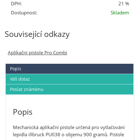
DPH:
21 %
Dostupnost:
Skladem
Související odkazy
Aplikační pistole Pro Combi
Popis
Váš dotaz
Poslat známénu
Popis
Mechanická aplikační pistole určená pro vytlačování
lepidla illbruck PU038 o objemu 900 gramů. Pistole