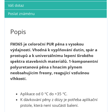
Váš dotaz
Poslat známénu
Popis
FM365 je celoroční PUR pěna s vysokou
výdajností. Vhodná k vyplňování dutin, spár a
prostupů a k univerzálnímu lepení širokého
spektra stavebních materiálů. 1-komponentní
polyuretanová pěna s hnacím plynem
neobsahujícím freony, reagující vzdušnou
vlhkostí.
Aplikace od 0 °C do +35 °C.
K dávkování pěny z dózy je potřeba aplikační
pistole, která není součástí balení.