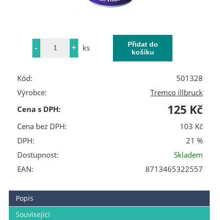
ks
Kód:
501328
Výrobce:
Tremco illbruck
125 Kč
Cena s DPH:
Cena bez DPH:
103 Kč
DPH:
21 %
Dostupnost:
Skladem
EAN:
8713465322557
Popis
Související