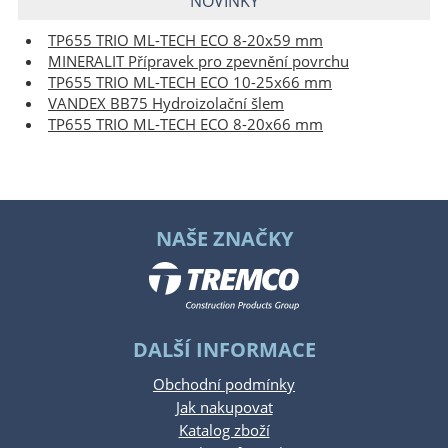
NOVINKY
TP655 TRIO ML-TECH ECO 8-20x59 mm
MINERALIT Přípravek pro zpevnění povrchu
TP655 TRIO ML-TECH ECO 10-25x66 mm
VANDEX BB75 Hydroizolační šlem
TP655 TRIO ML-TECH ECO 8-20x66 mm
NAŠE ZNAČKY
DALŠÍ INFORMACE
Obchodní podmínky
Jak nakupovat
Katalog zboží