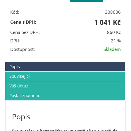
Kód:
308606
1 041 Kč
Cena s DPH:
Cena bez DPH:
860 Kč
DPH:
21 %
Dostupnost:
Skladem
Popis
Související
Váš dotaz
Poslat známénu
Popis