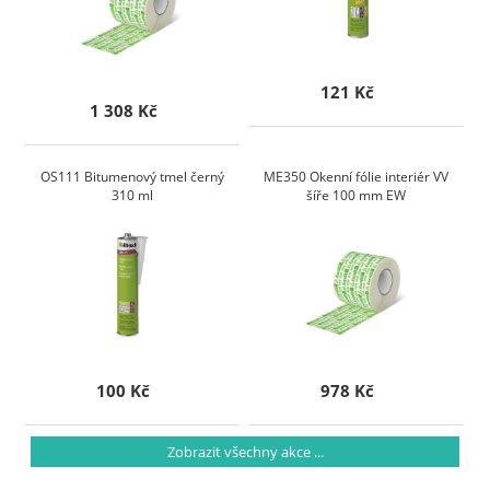
121 Kč
1 308 Kč
OS111 Bitumenový tmel černý
ME350 Okenní fólie interiér VV
310 ml
šíře 100 mm EW
100 Kč
978 Kč
Zobrazit všechny akce ...