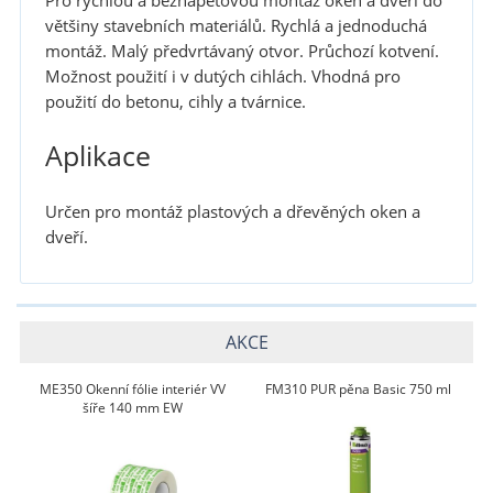
Pro rychlou a beznapěťovou montáž oken a dveří do
většiny stavebních materiálů. Rychlá a jednoduchá
montáž. Malý předvrtávaný otvor. Průchozí kotvení.
Možnost použití i v dutých cihlách. Vhodná pro
použití do betonu, cihly a tvárnice.
Aplikace
Určen pro montáž plastových a dřevěných oken a
dveří.
AKCE
ME350 Okenní fólie interiér VV
FM310 PUR pěna Basic 750 ml
šíře 140 mm EW