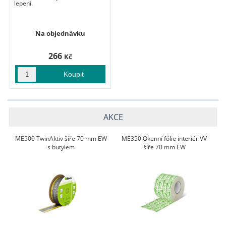
lepení.
Na objednávku
266
Kč
AKCE
ME500 TwinAktiv šíře 70 mm EW
ME350 Okenní fólie interiér VV
s butylem
šíře 70 mm EW