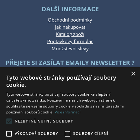
DALŠÍ INFORMACE
Obchodní podmínky
Jak nakupovat
Katalog zboží
Poptávkový formulář
Množstevní slevy
PŘEJETE SI ZASÍLAT EMAILY NEWSLETTER ?
×
Tyto webové stránky používají soubory
cookie.
Tyto webové stránky používají soubory cookie ke zlepšení
uživatelského zážitku. Používáním našich webových stránek
souhlasíte se všemi soubory cookie v souladu s našimi zásadami
KONTAKTUJTE NÁS
používání souborů cookie.
Více informací
NEZBYTNĚ NUTNÉ SOUBORY
Po - Pá: 7:30 - 15:30
So - Ne: Zavřeno
VÝKONOVÉ SOUBORY
SOUBORY CÍLENÍ
Tel.: +420 777 215 146