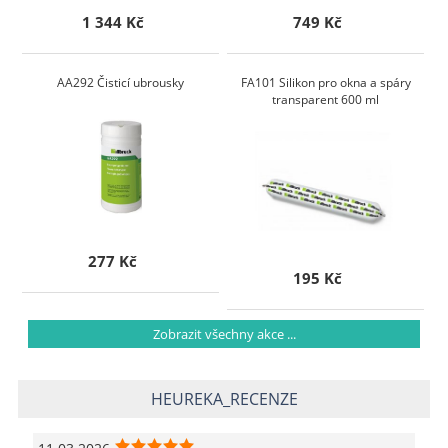
1 344 Kč
749 Kč
AA292 Čisticí ubrousky
FA101 Silikon pro okna a spáry
transparent 600 ml
277 Kč
195 Kč
Zobrazit všechny akce ...
HEUREKA_RECENZE