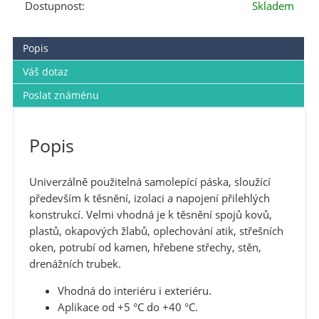
Dostupnost:
Skladem
Popis
Váš dotaz
Poslat známénu
Popis
Univerzálně použitelná samolepící páska, sloužící
především k těsnění, izolaci a napojení přilehlých
konstrukcí. Velmi vhodná je k těsnění spojů kovů,
plastů, okapových žlabů, oplechování atik, střešních
oken, potrubí od kamen, hřebene střechy, stěn,
drenážních trubek.
Vhodná do interiéru i exteriéru.
Aplikace od +5 °C do +40 °C.