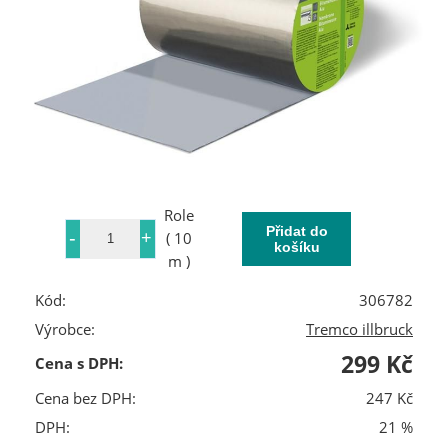
Role
( 10
m )
Kód:
306782
Výrobce:
Tremco illbruck
299 Kč
Cena s DPH:
Cena bez DPH:
247 Kč
DPH:
21 %