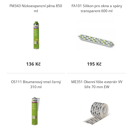
FM343 Nízkoexpanzní pěna 850
FA101 Silikon pro okna a spáry
ml
transparent 600 ml
136 Kč
195 Kč
OS111 Bitumenový tmel černý
ME351 Okenní fólie exteriér VV
310 ml
šíře 70 mm EW