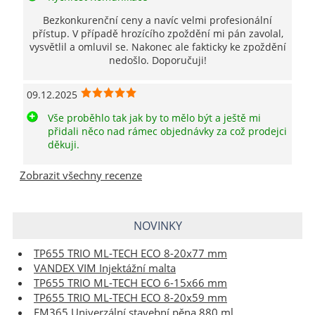
Bezkonkurenční ceny a navíc velmi profesionální
přístup. V případě hrozícího zpoždění mi pán zavolal,
vysvětlil a omluvil se. Nakonec ale fakticky ke zpoždění
nedošlo. Doporučuji!
09.12.2025
Vše proběhlo tak jak by to mělo být a ještě mi
přidali něco nad rámec objednávky za což prodejci
děkuji.
Zobrazit všechny recenze
NOVINKY
TP655 TRIO ML-TECH ECO 8-20x77 mm
VANDEX VIM Injektážní malta
TP655 TRIO ML-TECH ECO 6-15x66 mm
TP655 TRIO ML-TECH ECO 8-20x59 mm
FM365 Univerzální stavební pěna 880 ml