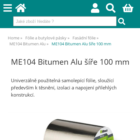
Home
Fólie a butylové pásky
Fasádní fólie
ME104 Bitumen Alu
ME104 Bitumen Alu šíře 100 mm
ME104 Bitumen Alu šíře 100 mm
Univerzálně použitelná samolepící fólie, sloužící
především k těsnění, izolaci a napojení přilehlých
konstrukcí.