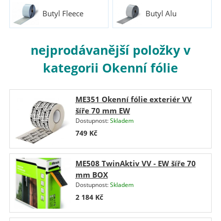
Butyl Fleece
Butyl Alu
nejprodávanější položky v
kategorii Okenní fólie
ME351 Okenní fólie exteriér VV
šíře 70 mm EW
Dostupnost:
Skladem
749
Kč
ME508 TwinAktiv VV - EW šíře 70
mm BOX
Dostupnost:
Skladem
2 184
Kč