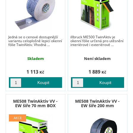
Jedná se o cenové dostupnější
illbruck ME500 TwinAktiv je
variantu celoplošně lepicí okenní
okenní fólie určená pro utěsnění
fólie TwinAktiv. Vhodná ...
interiérové i exteriérové ...
Skladem
Není skladem
1 113
1 889
Kč
Kč
ME508 TwinAktiv VV -
ME508 TwinAktiv VV -
EW šíře 70 mm BOX
EW šíře 200 mm