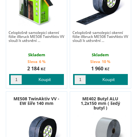
Celoplošně samolepicí okenní
Celoplošně samolepicí okenní
fólie illbruck ME508 TwinAktiv VV
fólie illbruck ME508 TwinAktiv VV
slouží k utěsnění ...
slouží k utěsnění ...
Skladem
Skladem
Sleva
6 %
Sleva
10 %
2 184
1 960
Kč
Kč
ME508 TwinAktiv VV -
ME402 Butyl ALU
EW šíře 140 mm
1,2x150 mm ( šedý
butyl )