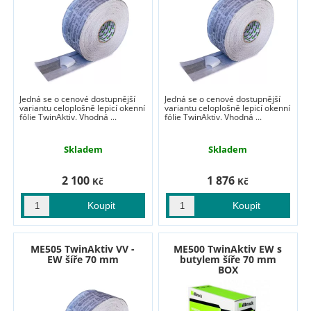
Jedná se o cenové dostupnější
Jedná se o cenové dostupnější
variantu celoplošně lepicí okenní
variantu celoplošně lepicí okenní
fólie TwinAktiv. Vhodná ...
fólie TwinAktiv. Vhodná ...
Skladem
Skladem
2 100
1 876
Kč
Kč
ME505 TwinAktiv VV -
ME500 TwinAktiv EW s
EW šíře 70 mm
butylem šíře 70 mm
BOX