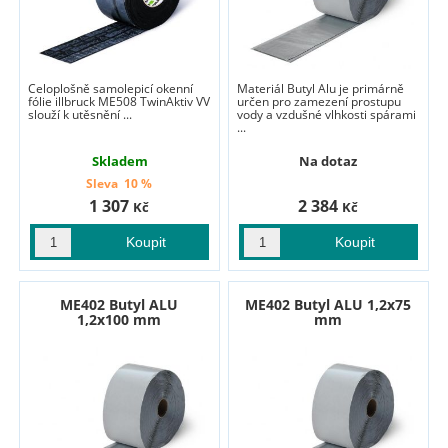
Celoplošně samolepicí okenní
Materiál Butyl Alu je primárně
fólie illbruck ME508 TwinAktiv VV
určen pro zamezení prostupu
slouží k utěsnění ...
vody a vzdušné vlhkosti spárami
...
Skladem
Na dotaz
Sleva
10 %
1 307
2 384
Kč
Kč
ME402 Butyl ALU
ME402 Butyl ALU 1,2x75
1,2x100 mm
mm