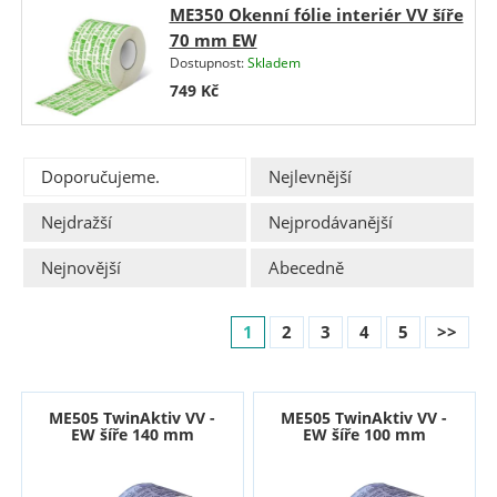
ME350 Okenní fólie interiér VV šíře
70 mm EW
Dostupnost:
Skladem
749
Kč
Doporučujeme.
Nejlevnější
Nejdražší
Nejprodávanější
Nejnovější
Abecedně
1
2
3
4
5
>>
ME505 TwinAktiv VV -
ME505 TwinAktiv VV -
EW šíře 140 mm
EW šíře 100 mm