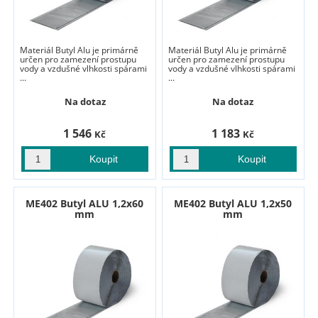
Materiál Butyl Alu je primárně
Materiál Butyl Alu je primárně
určen pro zamezení prostupu
určen pro zamezení prostupu
vody a vzdušné vlhkosti spárami
vody a vzdušné vlhkosti spárami
...
...
Na dotaz
Na dotaz
1 546
1 183
Kč
Kč
ME402 Butyl ALU 1,2x60
ME402 Butyl ALU 1,2x50
mm
mm