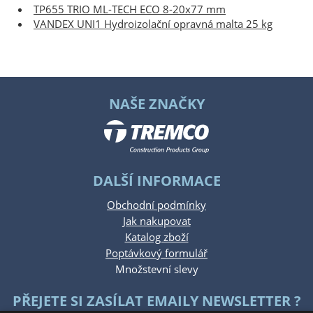
TP655 TRIO ML-TECH ECO 8-20x77 mm
VANDEX UNI1 Hydroizolační opravná malta 25 kg
NAŠE ZNAČKY
DALŠÍ INFORMACE
Obchodní podmínky
Jak nakupovat
Katalog zboží
Poptávkový formulář
Množstevní slevy
PŘEJETE SI ZASÍLAT EMAILY NEWSLETTER ?