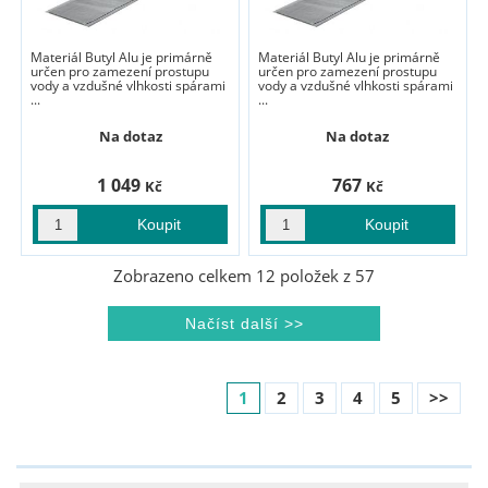
Materiál Butyl Alu je primárně
Materiál Butyl Alu je primárně
určen pro zamezení prostupu
určen pro zamezení prostupu
vody a vzdušné vlhkosti spárami
vody a vzdušné vlhkosti spárami
...
...
Na dotaz
Na dotaz
1 049
767
Kč
Kč
Zobrazeno celkem
12
položek z
57
1
2
3
4
5
>>