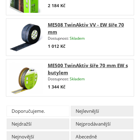
2 184
Kč
ME508 TwinAktiv VV - EW šíře 70
mm
Dostupnost:
Skladem
1 012
Kč
ME500 TwinAktiv šíře 70 mm EW s
butylem
Dostupnost:
Skladem
1 344
Kč
Doporučujeme.
Nejlevnější
Nejdražší
Nejprodávanější
Nejnovější
Abecedně