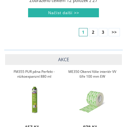
Zobrazeno celkem
12
položek z
27
1
2
3
>>
AKCE
FM355 PUR pěna Perfekt -
ME350 Okenní fólie interiér VV
nízkoexpanzní 880 ml
šíře 100 mm EW