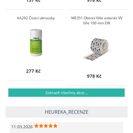
157 Kč
978 Kč
AA292 Čisticí ubrousky
ME351 Okenní fólie exteriér VV
šíře 100 mm EW
277 Kč
978 Kč
Zobrazit všechny akce ...
HEUREKA_RECENZE
11.03.2026