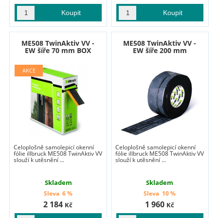
ME508 TwinAktiv VV -
ME508 TwinAktiv VV -
EW šíře 70 mm BOX
EW šíře 200 mm
Celoplošně samolepicí okenní
Celoplošně samolepicí okenní
fólie illbruck ME508 TwinAktiv VV
fólie illbruck ME508 TwinAktiv VV
slouží k utěsnění ...
slouží k utěsnění ...
Skladem
Skladem
Sleva
6 %
Sleva
10 %
2 184
1 960
Kč
Kč