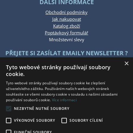
DALŠÍ INFORMACE
Obchodní podmínky
Jak nakupovat
Katalog zboží
Poptávkový formulář
Množstevní slevy
PŘEJETE SI ZASÍLAT EMAILY NEWSLETTER ?
×
Tyto webové stránky používají soubory
cookie.
Tyto webové stránky používají soubory cookie ke zlepšení
uživatelského zážitku. Používáním našich webových stránek
souhlasíte se všemi soubory cookie v souladu s našimi zásadami
KONTAKTUJTE NÁS
používání souborů cookie.
Více informací
NEZBYTNĚ NUTNÉ SOUBORY
Po - Pá: 7:30 - 15:30
So - Ne: Zavřeno
VÝKONOVÉ SOUBORY
SOUBORY CÍLENÍ
Tel.: +420 777 215 146
E-mail: eshop@bauwerkg.cz
FUNKČNÍ SOUBORY