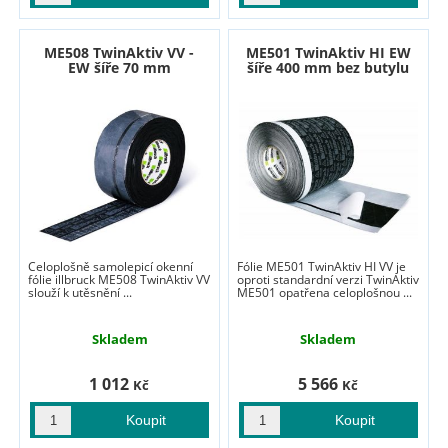
ME508 TwinAktiv VV -
ME501 TwinAktiv HI EW
EW šíře 70 mm
šíře 400 mm bez butylu
Celoplošně samolepicí okenní
Fólie ME501 TwinAktiv HI VV je
fólie illbruck ME508 TwinAktiv VV
oproti standardní verzi TwinAktiv
slouží k utěsnění ...
ME501 opatřena celoplošnou ...
Skladem
Skladem
1 012
5 566
Kč
Kč