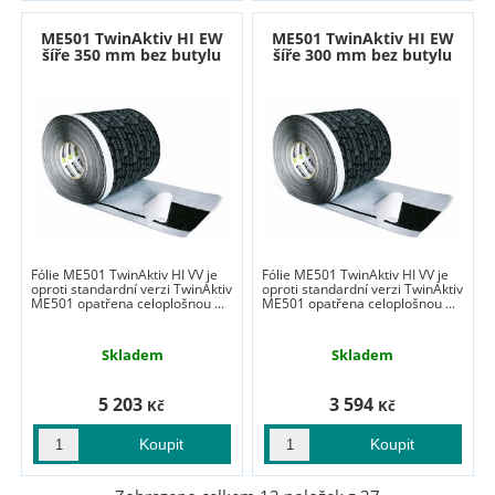
ME501 TwinAktiv HI EW
ME501 TwinAktiv HI EW
šíře 350 mm bez butylu
šíře 300 mm bez butylu
Fólie ME501 TwinAktiv HI VV je
Fólie ME501 TwinAktiv HI VV je
oproti standardní verzi TwinAktiv
oproti standardní verzi TwinAktiv
ME501 opatřena celoplošnou ...
ME501 opatřena celoplošnou ...
Skladem
Skladem
5 203
3 594
Kč
Kč