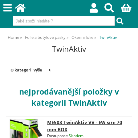
Home
Fólie a butylové pásky
Okenní fólie
TwinAktiv
TwinAktiv
O kategorii výše
nejprodávanější položky v
kategorii TwinAktiv
ME508 TwinAktiv VV - EW šíře 70
mm BOX
Dostupnost:
Skladem