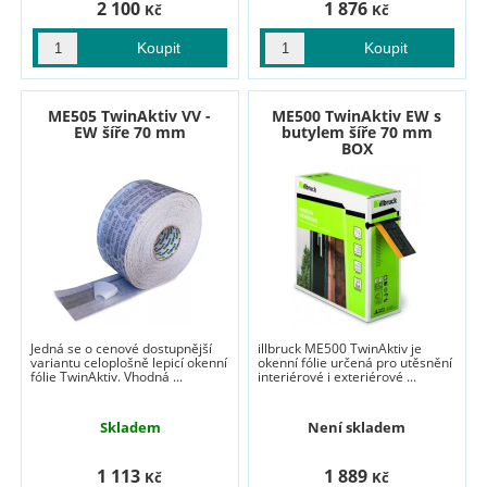
2 100
1 876
Kč
Kč
ME505 TwinAktiv VV -
ME500 TwinAktiv EW s
EW šíře 70 mm
butylem šíře 70 mm
BOX
Jedná se o cenové dostupnější
illbruck ME500 TwinAktiv je
variantu celoplošně lepicí okenní
okenní fólie určená pro utěsnění
fólie TwinAktiv. Vhodná ...
interiérové i exteriérové ...
Skladem
Není skladem
1 113
1 889
Kč
Kč