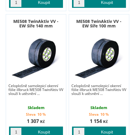
ME508 TwinAktiv VV -
ME508 TwinAktiv VV -
EW šíře 140 mm
EW šíře 100 mm
Celoplošně samolepicí okenní
Celoplošně samolepicí okenní
fólie illbruck ME508 TwinAktiv VV
fólie illbruck ME508 TwinAktiv VV
slouží k utěsnění ...
slouží k utěsnění ...
Skladem
Skladem
Sleva
10 %
Sleva
10 %
1 307
1 154
Kč
Kč