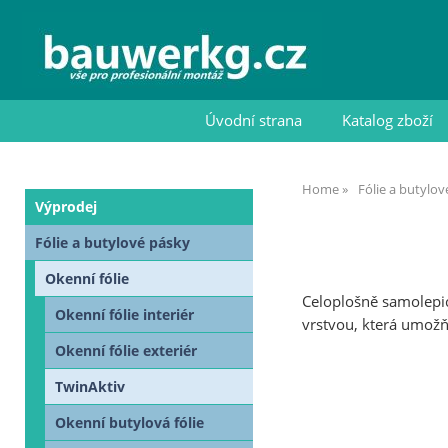
Úvodní strana
Katalog zboží
Home
Fólie a butylo
Výprodej
Fólie a butylové pásky
Okenní fólie
Celoplošně samolepicí
Okenní fólie interiér
vrstvou, která umožň
Okenní fólie exteriér
TwinAktiv
Okenní butylová fólie