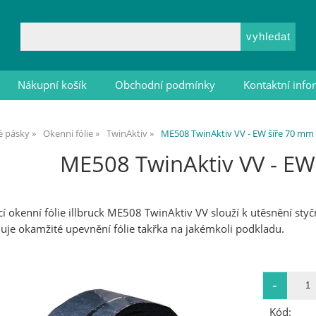
Nákupní košík
Obchodní podmínky
Kontaktní inf
vé pásky
Okenní fólie
TwinAktiv
ME508 TwinAktiv VV - EW šíře 70 mm
ME508 TwinAktiv VV - EW
 okenní fólie illbruck ME508 TwinAktiv VV slouží k utěsnění styč
uje okamžité upevnění fólie takřka na jakémkoli podkladu.
Kód: