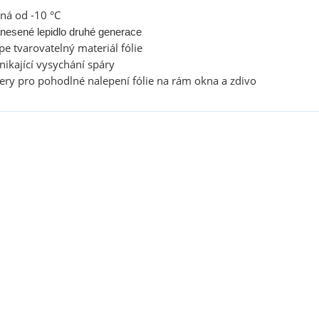
ná od -10 °C
nesené lepidlo druhé generace
pe tvarovatelný materiál fólie
ikající vysychání spáry
nery pro pohodlné nalepení fólie na rám okna a zdivo