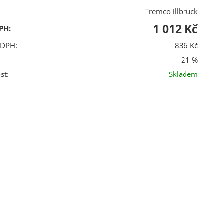
Tremco illbruck
1 012 Kč
PH:
 DPH:
836 Kč
21 %
st:
Skladem