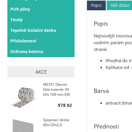
Popis
Váš dotaz
PUR pěny
Tmely
Popis
Tepelně izolační deska
Nejnovější inovovan
Příslušenství
vodním parám podle
straně.
Ochrana betonu
Vhodná do int
Aplikace od 
AKCE
ME351 Okenní
Barva
fólie exteriér VV
šíře 100 mm EW
antracit (tma
978 Kč
Spojovací deska
40x120x2,0
Přednosti