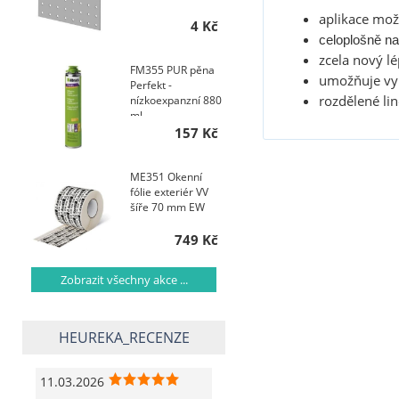
aplikace mož
4 Kč
celoplošně na
zcela nový lé
FM355 PUR pěna
umožňuje vyn
Perfekt -
rozdělené li
nízkoexpanzní 880
ml
157 Kč
ME351 Okenní
fólie exteriér VV
šíře 70 mm EW
749 Kč
Zobrazit všechny akce ...
HEUREKA_RECENZE
11.03.2026