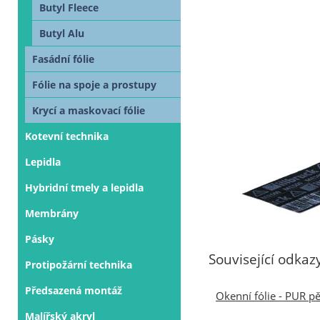
Butyl Fleece
Butyl Alu
Fasádní fólie
Fólie na spoje a prostupy
Krycí a maskovací fólie
Kotevní technika
Lepidla
Hybridní tmely a lepidla
Membrány
Pásky
Související odkaz
Protipožární technika
Předsazená montáž
Okenní fólie - PUR p
Malířský akryl