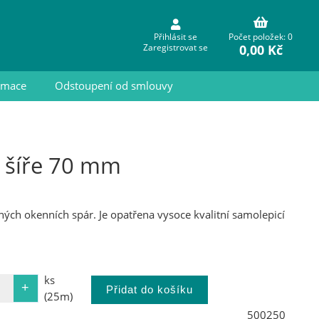
Přihlásit se
Počet položek: 0
0,00 Kč
Zaregistrovat se
ormace
Odstoupení od smlouvy
 šíře 70 mm
ných okenních spár. Je opatřena vysoce kvalitní samolepicí
ks
(25m)
500250