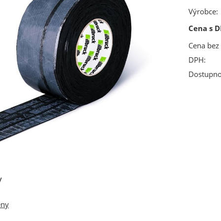
Výrobce:
Cena s D
Cena bez
DPH:
Dostupno
y
ěny