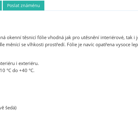
Poslat známénu
á okenní těsnicí fólie vhodná jak pro utěsnění interiérové, tak i 
 měnící se vlhkosti prostředí. Fólie je navíc opatřena vysoce le
eriéru i exteriéru.
-10 °C do +40 °C.
vě šedá)