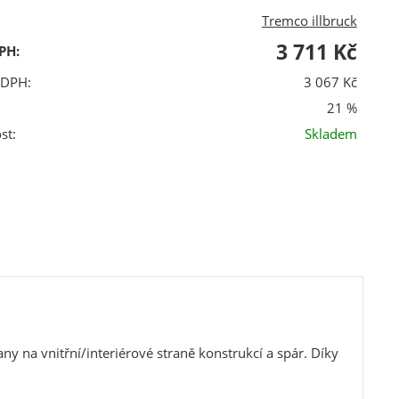
Tremco illbruck
3 711 Kč
PH:
 DPH:
3 067 Kč
21 %
st:
Skladem
ny na vnitřní/interiérové straně konstrukcí a spár. Díky