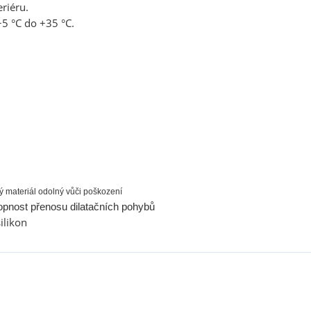
riéru.
+5 °C do +35 °C.
ý materiál odolný vůči poškození
pnost přenosu dilatačních pohybů
ilikon