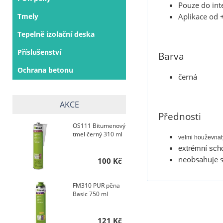
Pouze do inte
Aplikace od 
Tmely
Tepelně izolační deska
Příslušenství
Barva
Ochrana betonu
černá
AKCE
Přednosti
OS111 Bitumenový
tmel černý 310 ml
velmi houževnat
extrémní scho
neobsahuje s
100 Kč
FM310 PUR pěna
Basic 750 ml
121 Kč