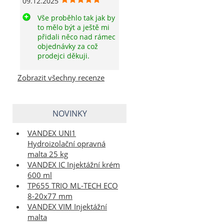
09.12.2025
Vše proběhlo tak jak by
to mělo být a ještě mi
přidali něco nad rámec
objednávky za což
prodejci děkuji.
Zobrazit všechny recenze
NOVINKY
VANDEX UNI1
Hydroizolační opravná
malta 25 kg
VANDEX IC Injektážní krém
600 ml
TP655 TRIO ML-TECH ECO
8-20x77 mm
VANDEX VIM Injektážní
malta