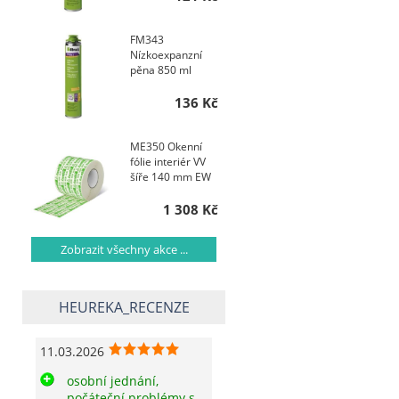
FM343
Nízkoexpanzní
pěna 850 ml
136 Kč
ME350 Okenní
fólie interiér VV
šíře 140 mm EW
1 308 Kč
Zobrazit všechny akce ...
HEUREKA_RECENZE
11.03.2026
osobní jednání,
počáteční problémy s