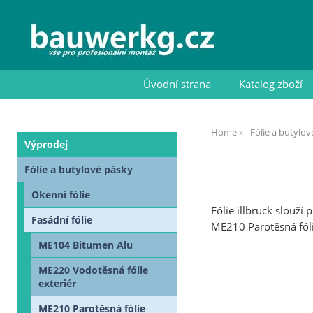
Úvodní strana
Katalog zboží
Home
Fólie a butylo
Výprodej
Fólie a butylové pásky
Okenní fólie
Fólie illbruck slouž
Fasádní fólie
ME210 Parotěsná fóli
ME104 Bitumen Alu
ME220 Vodotěsná fólie
exteriér
ME210 Parotěsná fólie