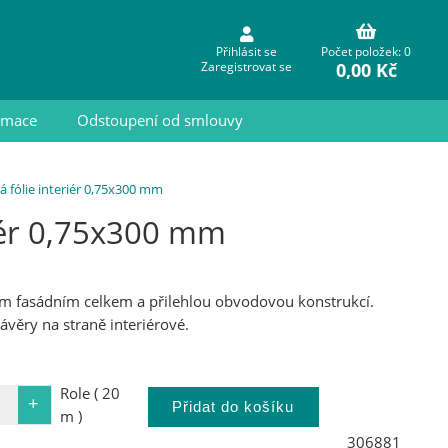
Přihlásit se
Počet položek: 0
0,00 Kč
Zaregistrovat se
ormace
Odstoupení od smlouvy
 fólie interiér 0,75x300 mm
iér 0,75x300 mm
eným fasádním celkem a přilehlou obvodovou konstrukcí.
ávěry na straně interiérové.
Role ( 20
m )
306881