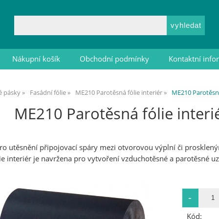
Nákupní košík
Obchodní podmínky
Kontaktní inf
vé pásky
Fasádní fólie
ME210 Parotěsná fólie interiér
ME210 Parotěsná
ME210 Parotěsná fólie inter
í pro utěsnění připojovací spáry mezi otvorovou výplní či proskl
e interiér je navržena pro vytvoření vzduchotěsné a parotěsné uz
Kód: