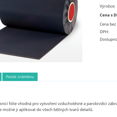
Výrobce:
Cena s D
Cena bez
DPH:
Dostupno
Poslat známénu
snicí fólie vhodná pro vytvoření vzduchotěsné a parobrzdicí zábra
 možné ji aplikovat do všech běžných tvarů detailů.