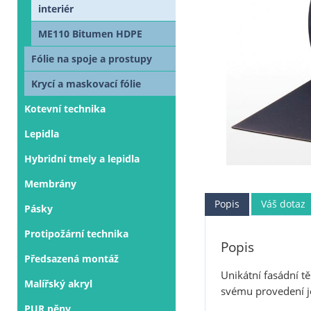
interiér
ME110 Bitumen HDPE
Fólie na spoje a prostupy
Krycí a maskovací fólie
Kotevní technika
Lepidla
Hybridní tmely a lepidla
Membrány
Popis
Váš dotaz
Pásky
Protipožární technika
Popis
Předsazená montáž
Unikátní fasádní tě
Malířský akryl
svému provedení je
PUR pěny