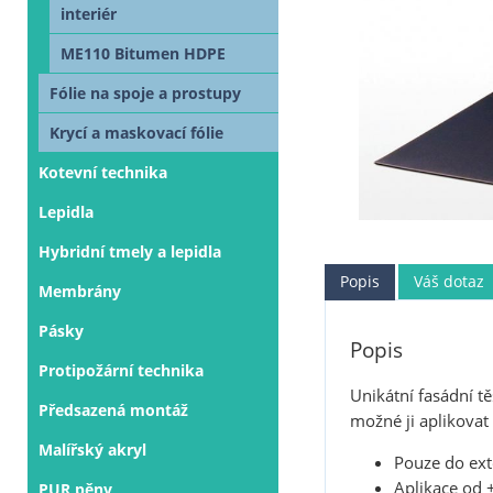
interiér
ME110 Bitumen HDPE
Fólie na spoje a prostupy
Krycí a maskovací fólie
Kotevní technika
Lepidla
Hybridní tmely a lepidla
Popis
Váš dotaz
Membrány
Pásky
Popis
Protipožární technika
Unikátní fasádní t
Předsazená montáž
možné ji aplikovat
Malířský akryl
Pouze do ext
Aplikace od 
PUR pěny