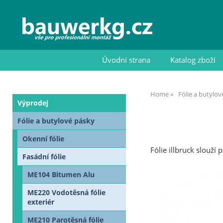
Úvodní strana
Katalog zboží
Home
Fólie a butylo
Výprodej
Fólie a butylové pásky
Okenní fólie
Fólie illbruck slouž
Fasádní fólie
ME104 Bitumen Alu
ME220 Vodotěsná fólie
exteriér
ME210 Parotěsná fólie