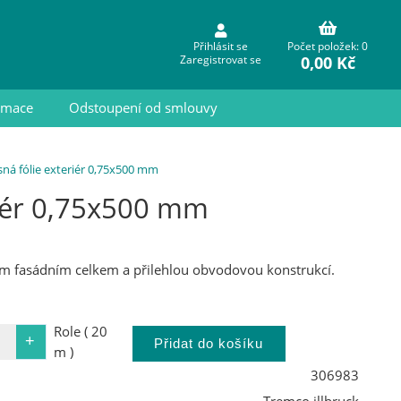
Přihlásit se
Počet položek: 0
0,00 Kč
Zaregistrovat se
ormace
Odstoupení od smlouvy
á fólie exteriér 0,75x500 mm
iér 0,75x500 mm
eným fasádním celkem a přilehlou obvodovou konstrukcí.
Role ( 20
m )
306983