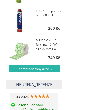
FF197 Protipožární
pěna 880 ml
260 Kč
ME350 Okenní
fólie interiér VV
šíře 70 mm EW
749 Kč
Zobrazit všechny akce ...
HEUREKA_RECENZE
11.03.2026
osobní jednání,
počáteční problémy s