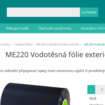
Nákupní košík
Obchodní podmínky
Kontaktní inf
vé pásky
Fasádní fólie
ME220 Vodotěsná fólie exteriér
ME220 Vodotěsn
ME220 Vodotěsná fólie exter
í pro utěsnění připojovací spáry mezi otvorovou výplní či proskl
Kód: