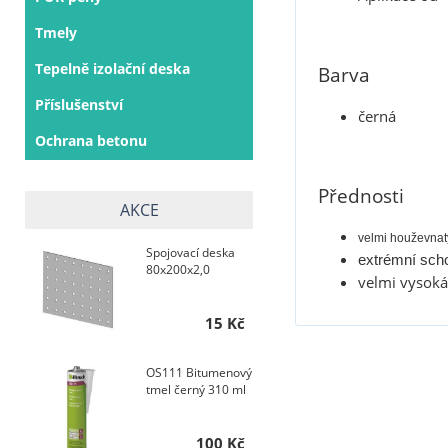
Tmely
Tepelně izolační deska
Barva
Příslušenství
černá
Ochrana betonu
Přednosti
AKCE
velmi houževnat
Spojovací deska
extrémní scho
80x200x2,0
velmi vysoká 
15 Kč
OS111 Bitumenový
tmel černý 310 ml
100 Kč