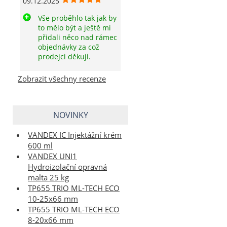
09.12.2025
Vše proběhlo tak jak by
to mělo být a ještě mi
přidali něco nad rámec
objednávky za což
prodejci děkuji.
Zobrazit všechny recenze
NOVINKY
VANDEX IC Injektážní krém
600 ml
VANDEX UNI1
Hydroizolační opravná
malta 25 kg
TP655 TRIO ML-TECH ECO
10-25x66 mm
TP655 TRIO ML-TECH ECO
8-20x66 mm