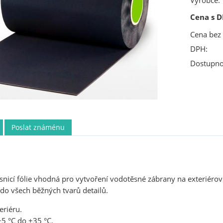
Výrobce:
Cena s D
Cena bez
DPH:
Dostupno
Poslat známénu
ěsnicí fólie vhodná pro vytvoření vodotěsné zábrany na exteriérov
 do všech běžných tvarů detailů.
eriéru.
+5 °C do +35 °C.