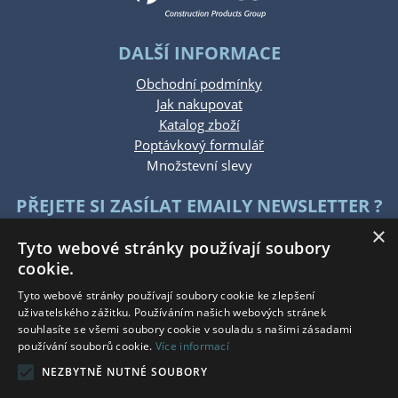
DALŠÍ INFORMACE
Obchodní podmínky
Jak nakupovat
Katalog zboží
Poptávkový formulář
Množstevní slevy
PŘEJETE SI ZASÍLAT EMAILY NEWSLETTER ?
×
Tyto webové stránky používají soubory
cookie.
Tyto webové stránky používají soubory cookie ke zlepšení
uživatelského zážitku. Používáním našich webových stránek
souhlasíte se všemi soubory cookie v souladu s našimi zásadami
KONTAKTUJTE NÁS
používání souborů cookie.
Více informací
NEZBYTNĚ NUTNÉ SOUBORY
Po - Pá: 7:30 - 15:30
So - Ne: Zavřeno