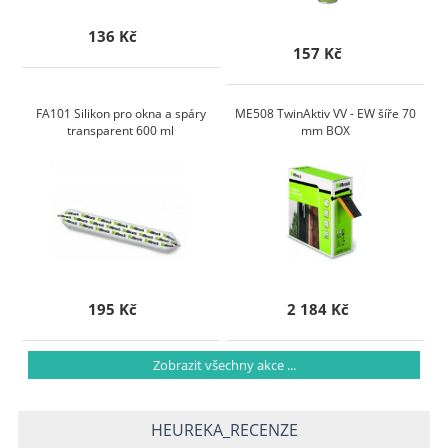
136 Kč
157 Kč
FA101 Silikon pro okna a spáry
ME508 TwinAktiv VV - EW šíře 70
transparent 600 ml
mm BOX
195 Kč
2 184 Kč
Zobrazit všechny akce ...
HEUREKA_RECENZE