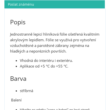
Poslat známénu
Popis
Jednostranně lepicí hliníková fólie ošetřená kvalitním
akrylovým lepidlem. Fólie se využívá pro vytvoření
vzduchotěsné a parotěsné zábrany zejména na
hladkých a neporézních površích.
Vhodná do interiéru i exteriéru.
Aplikace od +5 °C do +55 °C.
Barva
stříbrná
Balení
klikněte na roletku "cena a balení" po levé straně