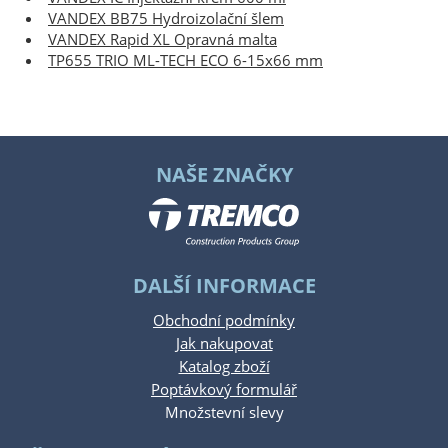
VANDEX BB75 Hydroizolační šlem
VANDEX Rapid XL Opravná malta
TP655 TRIO ML-TECH ECO 6-15x66 mm
NAŠE ZNAČKY
DALŠÍ INFORMACE
Obchodní podmínky
Jak nakupovat
Katalog zboží
Poptávkový formulář
Množstevní slevy