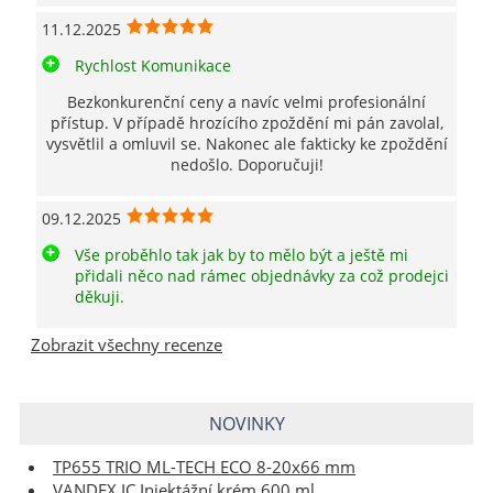
11.12.2025
Rychlost Komunikace
Bezkonkurenční ceny a navíc velmi profesionální
přístup. V případě hrozícího zpoždění mi pán zavolal,
vysvětlil a omluvil se. Nakonec ale fakticky ke zpoždění
nedošlo. Doporučuji!
09.12.2025
Vše proběhlo tak jak by to mělo být a ještě mi
přidali něco nad rámec objednávky za což prodejci
děkuji.
Zobrazit všechny recenze
NOVINKY
TP655 TRIO ML-TECH ECO 8-20x66 mm
VANDEX IC Injektážní krém 600 ml