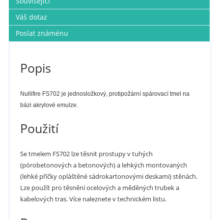
Související
Váš dotaz
Poslat známénu
Popis
Nullifire FS702 je jednosložkový, protipožární spárovací tmel na
bázi akrylové emulze.
Použití
Se tmelem FS702 lze
těsnit prostupy v tuhých
(pórobetonových a
betonových) a lehkých montovaných
(lehké
příčky opláštěné sádrokartonovými deskami)
stěnách.
Lze použít pro
těsnění ocelových a měděných trubek
a
kabelových
tras. Více naleznete v technickém listu.