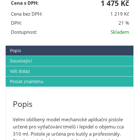
1 475 Kč
Cena s DPH:
Cena bez DPH:
1 219 Kč
DPH:
21 %
Dostupnost:
Skladem
Popis
Související
Váš dotaz
Poslat známénu
Popis
Velmi oblíbený model mechanické aplikační pistole
určené pro vytlačování tmelů i lepidel o objemu cca
310 ml. Pistole je určena pro kutily a profesionály.