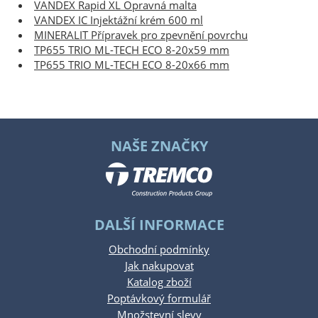
VANDEX Rapid XL Opravná malta
VANDEX IC Injektážní krém 600 ml
MINERALIT Přípravek pro zpevnění povrchu
TP655 TRIO ML-TECH ECO 8-20x59 mm
TP655 TRIO ML-TECH ECO 8-20x66 mm
NAŠE ZNAČKY
DALŠÍ INFORMACE
Obchodní podmínky
Jak nakupovat
Katalog zboží
Poptávkový formulář
Množstevní slevy