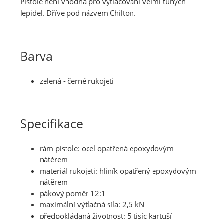
Pistole není vhodná pro vytlačování velmi tuhých
lepidel. Dříve pod názvem Chilton.
Barva
zelená - černé rukojeti
Specifikace
rám pistole: ocel opatřená epoxydovým
nátěrem
materiál rukojeti: hliník opatřený epoxydovým
nátěrem
pákový poměr 12:1
maximální výtlačná síla: 2,5 kN
předpokládaná životnost: 5 tisíc kartuší