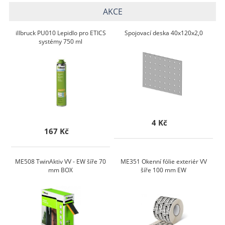
AKCE
illbruck PU010 Lepidlo pro ETICS
Spojovací deska 40x120x2,0
systémy 750 ml
4 Kč
167 Kč
ME508 TwinAktiv VV - EW šíře 70
ME351 Okenní fólie exteriér VV
mm BOX
šíře 100 mm EW