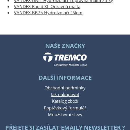
VANDEX UNI1 Hydroizolační opravná malta 25 kg
VANDEX Rapid XL Opravná malta
VANDEX BB75 Hydroizolační šlem
NAŠE ZNAČKY
DALŠÍ INFORMACE
Obchodní podmínky
Jak nakupovat
Katalog zboží
Poptávkový formulář
Množstevní slevy
PŘEJETE SI ZASÍLAT EMAILY NEWSLETTER ?