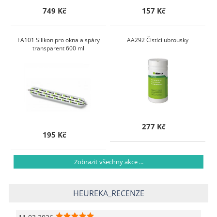
749 Kč
157 Kč
FA101 Silikon pro okna a spáry
AA292 Čisticí ubrousky
transparent 600 ml
277 Kč
195 Kč
Zobrazit všechny akce ...
HEUREKA_RECENZE