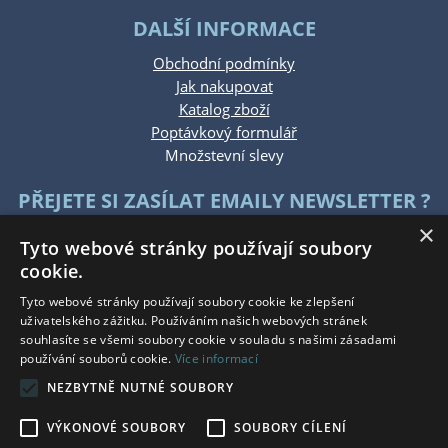
DALŠÍ INFORMACE
Obchodní podmínky
Jak nakupovat
Katalog zboží
Poptávkový formulář
Množstevní slevy
PŘEJETE SI ZASÍLAT EMAILY NEWSLETTER ?
×
Tyto webové stránky používají soubory
cookie.
Tyto webové stránky používají soubory cookie ke zlepšení
uživatelského zážitku. Používáním našich webových stránek
souhlasíte se všemi soubory cookie v souladu s našimi zásadami
KONTAKTUJTE NÁS
používání souborů cookie.
Více informací
NEZBYTNĚ NUTNÉ SOUBORY
Po - Pá: 7:30 - 15:30
So - Ne: Zavřeno
VÝKONOVÉ SOUBORY
SOUBORY CÍLENÍ
Tel.: +420 777 215 146