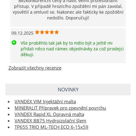
Bezkonkurenční ceny a navíc velmi profesionální
přístup. V případě hrozícího zpoždění mi pán zavolal,
vysvětlil a omluvil se. Nakonec ale fakticky ke zpoždění
nedošlo. Doporučuji!
09.12.2025
Vše proběhlo tak jak by to mělo být a ještě mi
přidali něco nad rámec objednávky za což prodejci
děkuji.
Zobrazit všechny recenze
NOVINKY
VANDEX VIM Injektážní malta
MINERALIT Přípravek pro zpevnění povrchu
VANDEX Rapid XL Opravná malta
VANDEX BB75 Hydroizolační šlem
TP655 TRIO ML-TECH ECO 6-15x59