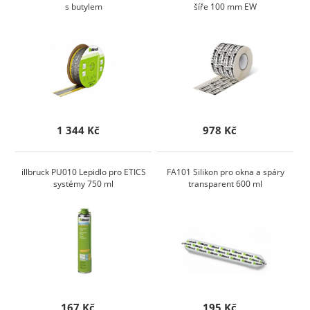
s butylem
šíře 100 mm EW
1 344 Kč
978 Kč
illbruck PU010 Lepidlo pro ETICS
FA101 Silikon pro okna a spáry
systémy 750 ml
transparent 600 ml
167 Kč
195 Kč