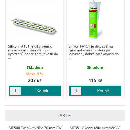
Silikon FA151 je díky svému
Silikon FA151 je díky svému
minimálnímu smrštění po
minimálnímu smrštění po
vytvrzení, dobré zatékavosti do
vytvrzení, dobré zatékavosti do
...
...
Skladem
Skladem
Sleva
5 %
207
115
Kč
Kč
AKCE
ME500 TwinAktiv šíře 70 mm EW
ME351 Okenní fólie exteriér VV