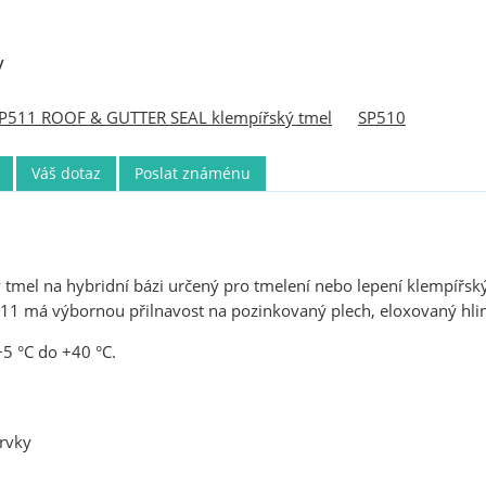
y
P511 ROOF & GUTTER SEAL klempířský tmel
SP510
Váš dotaz
Poslat známénu
ý tmel na hybridní bázi určený pro tmelení nebo lepení klempířsk
1 má výbornou přilnavost na pozinkovaný plech, eloxovaný hliník
+5 °C do +40 °C.
rvky