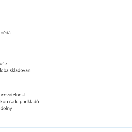
hnědá
tuše
doba skladování
racovatelnost
rokou řadu podkladů
odolný