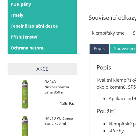
PUR pěny
Tmely
Související odkaz
Tepelně izolační deska
Klempířský tmel
S
Příslušenství
Ochrana betonu
Popis
Související
Popis
AKCE
Kvalitní klempířsk
FM343
okolo komínů. SP51
Nízkoexpanzní
pěna 850 ml
Aplikace od 
136 Kč
Použití
FM310 PUR pěna
klempířské p
Basic 750 ml
střechy