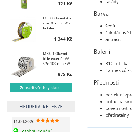
fasády
121 Kč
Barva
ME500 TwinAktiv
šíře 70 mm EW s
šedá
butylem
čokoládově 
1 344 Kč
antracit
Balení
ME351 Okenní
fólie exteriér VV
310 ml - kar
šíře 100 mm EW
12 měsíců - 
978 Kč
Přednosti
Zobrazit všechny akce ...
perfektní zp
přilne na ši
HEUREKA_RECENZE
povětrnosti 
přetíratelný
11.03.2026
osobní jednání,