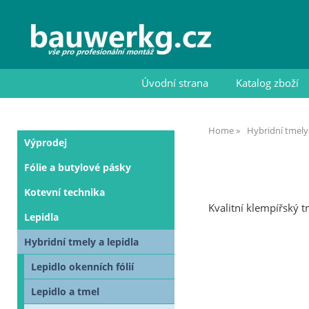
Úvodní strana
Katalog zboží
Home
Hybridní tmely 
Výprodej
Fólie a butylové pásky
Kotevní technika
Kvalitní klempířský 
Lepidla
Hybridní tmely a lepidla
Lepidlo okenních fólií
Lepidlo a tmel