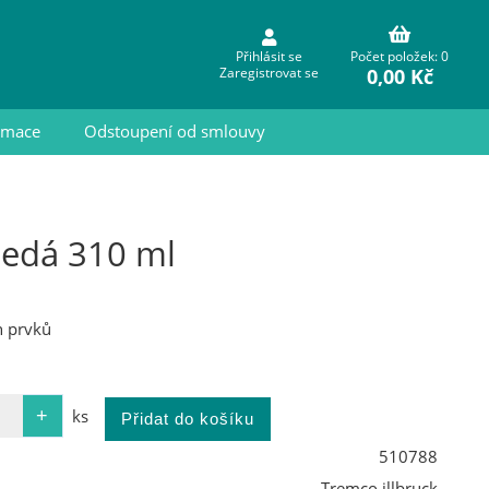
Přihlásit se
Počet položek: 0
0,00 Kč
Zaregistrovat se
ormace
Odstoupení od smlouvy
šedá 310 ml
h prvků
ks
510788
Tremco illbruck