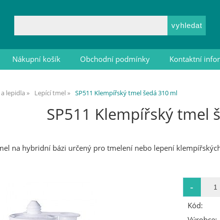
Nákupní košík
Obchodní podmínky
Kontaktní inf
a lepidla
Lepící tmel
SP511 Klempířský tmel šedá 310 ml
SP511 Klempířský tmel 
tmel na hybridní bázi určený pro tmelení nebo lepení klempířskýc
Kód:
Výrobce: