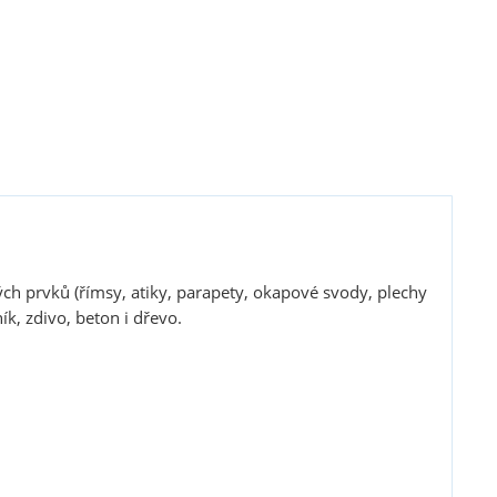
ých prvků (římsy, atiky, parapety, okapové svody, plechy
, zdivo, beton i dřevo.