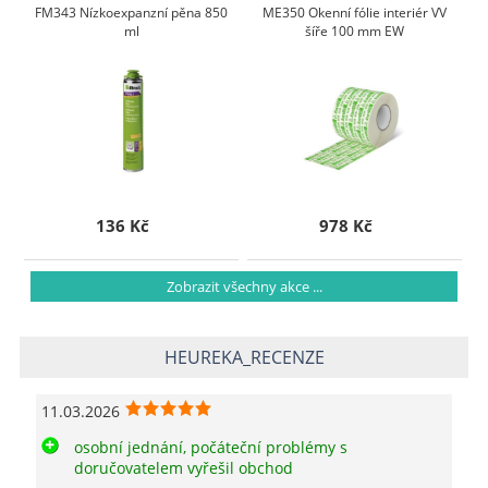
FM343 Nízkoexpanzní pěna 850
ME350 Okenní fólie interiér VV
ml
šíře 100 mm EW
136 Kč
978 Kč
Zobrazit všechny akce ...
HEUREKA_RECENZE
11.03.2026
osobní jednání, počáteční problémy s
doručovatelem vyřešil obchod