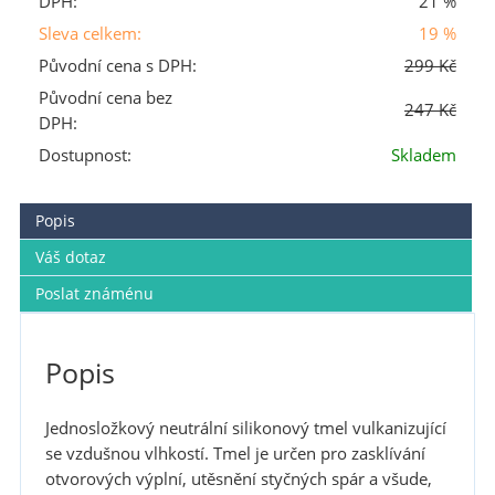
DPH:
21 %
Sleva celkem:
19 %
Původní cena s DPH:
299 Kč
Původní cena bez
247 Kč
DPH:
Dostupnost:
Skladem
Popis
Váš dotaz
Poslat známénu
Popis
Jednosložkový neutrální silikonový tmel vulkanizující
se vzdušnou vlhkostí. Tmel je určen pro zasklívání
otvorových výplní, utěsnění styčných spár a všude,