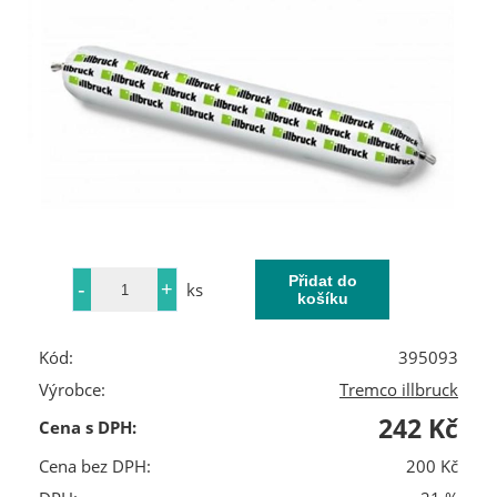
ks
Kód:
395093
Výrobce:
Tremco illbruck
242 Kč
Cena s DPH:
Cena bez DPH:
200 Kč