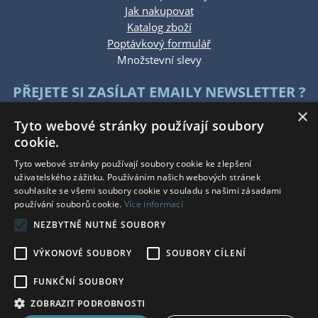
Jak nakupovat
Katalog zboží
Poptávkový formulář
Množstevní slevy
PŘEJETE SI ZASÍLAT EMAILY NEWSLETTER ?
×
Tyto webové stránky používají soubory
cookie.
Tyto webové stránky používají soubory cookie ke zlepšení
uživatelského zážitku. Používáním našich webových stránek
souhlasíte se všemi soubory cookie v souladu s našimi zásadami
KONTAKTUJTE NÁS
používání souborů cookie.
Více informací
NEZBYTNĚ NUTNÉ SOUBORY
Po - Pá: 7:30 - 15:30
So - Ne: Zavřeno
VÝKONOVÉ SOUBORY
SOUBORY CÍLENÍ
Tel.: +420 777 215 146
E-mail: eshop@bauwerkg.cz
FUNKČNÍ SOUBORY
ZOBRAZIT PODROBNOSTI