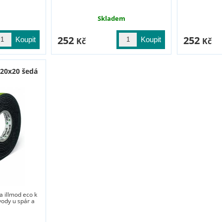
Skladem
252
252
Kč
Kč
-20x20 šedá
 illmod eco k
vody u spár a