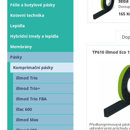
šedá
Fólie a butylové pásky
Dostup
165
K
Kotevní technika
Lepidla
Hybridní tmely a lepidla
Dop
Membrány
TP610 illmod Eco 1
Pásky
Komprimační pásky
illmod Trio
illmod Trio+
illmod Trio FBA
illac 600
illmod Max
Předkomprimovaná páska
utěsnění proti průchodu 