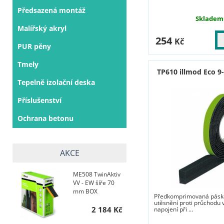
Předsazená montáž
Skladem
Malířský akryl
254
Kč
PUR pěny
Tmely
TP610 illmod Eco 9
Tepelně izolační deska
Příslušenství
Ochrana betonu
AKCE
ME508 TwinAktiv
VV - EW šíře 70
mm BOX
Předkomprimovaná páska
utěsnění proti průchodu 
2 184 Kč
napojení při ...