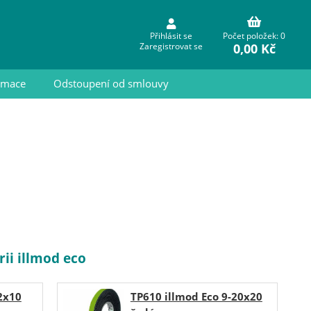
Přihlásit se
Počet položek: 0
0,00 Kč
Zaregistrovat se
ormace
Odstoupení od smlouvy
ii illmod eco
2x10
TP610 illmod Eco 9-20x20