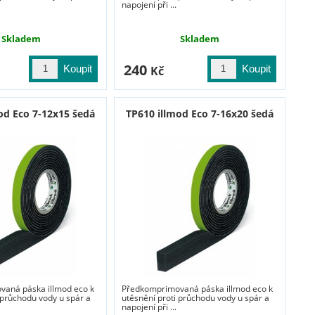
napojení při ...
Skladem
Skladem
240
Kč
od Eco 7-12x15 šedá
TP610 illmod Eco 7-16x20 šedá
aná páska illmod eco k
Předkomprimovaná páska illmod eco k
 průchodu vody u spár a
utěsnění proti průchodu vody u spár a
napojení při ...