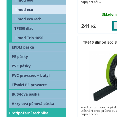
illmod 600
napojení při ...
illmod eco
Skladem
illmod ecoTech
241
Kč
TP300 illac
illmod Trio 1050
TP610 illmod Eco 3
EPDM páska
PE pásky
PVC pásky
PVC provazec + butyl
Těsnicí PE provazce
Butylová páska
Akrylová pěnová páska
Předkomprimovaná páska
utěsnění proti průchodu 
Protipožární technika
napojení při ...