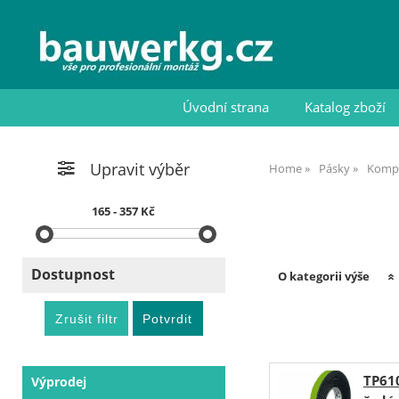
Úvodní strana
Katalog zboží
Upravit výběr
Home
Pásky
Kompr
165 - 357 Kč
Dostupnost
O kategorii výše
TP610
Výprodej