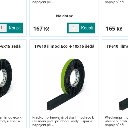
napojení při ...
napojení při ...
Na dotaz
167
165
Kč
Kč
-6x15 šedá
TP610 illmod Eco 4-10x15 šedá
TP610 illm
 illmod eco k
Předkomprimovaná páska illmod eco k
Předkomprimov
vody u spár a
utěsnění proti průchodu vody u spár a
utěsnění proti
napojení při ...
napojení při ...