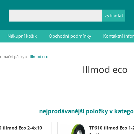
Nákupní košík
Obchodní podmínky
Kontaktní inf
imační pásky
illmod eco
Illmod eco
nejprodávanější položky v kategor
 illmod Eco 2-4x10
TP610 illmod Eco 1-