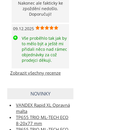
Nakonec ale fakticky ke
zpoždění nedošlo.
Doporučuji!
09.12.2025
Vše proběhlo tak jak by
to mělo být a ještě mi
přidali něco nad rámec
objednávky za což
prodejci děkuji.
Zobrazit všechny recenze
NOVINKY
VANDEX Rapid XL Opravná
malta
TP655 TRIO ML-TECH ECO
8-20x77 mm
TP655 TRIO ML-TECH ECO