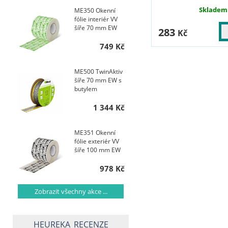
Skladem
ME350 Okenní
fólie interiér VV
šíře 70 mm EW
283
Kč
749 Kč
ME500 TwinAktiv
šíře 70 mm EW s
butylem
1 344 Kč
ME351 Okenní
fólie exteriér VV
šíře 100 mm EW
978 Kč
Zobrazit všechny akce ...
HEUREKA_RECENZE