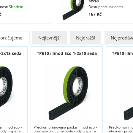
šedá
nost:
Skladem
Dostupnost:
na dotaz
č
167
Kč
oručujeme.
Nejlevnější
Nejdražší
Nejprodáva
-2x15 šedá
TP610 illmod Eco 1-2x10 šedá
TP610 ill
 illmod eco k
Předkomprimovaná páska illmod eco k
Předkomprimov
vody u spár a
utěsnění proti průchodu vody u spár a
utěsnění proti