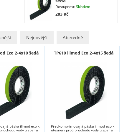
šedá
Dostupnost:
Skladem
283
Kč
nější
Nejnovější
Abecedně
mod Eco 2-4x10 šedá
TP610 illmod Eco 2-4x15 šedá
aná páska illmod eco k
Předkomprimovaná páska illmod eco k
 průchodu vody u spár a
utěsnění proti průchodu vody u spár a