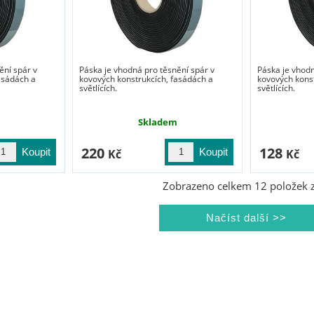
ění spár v
Páska je vhodná pro těsnění spár v
Páska je vhodn
asádách a
kovových konstrukcích, fasádách a
kovových kons
světlících.
světlících.
Skladem
220
128
Kč
Kč
Zobrazeno celkem
12
položek 