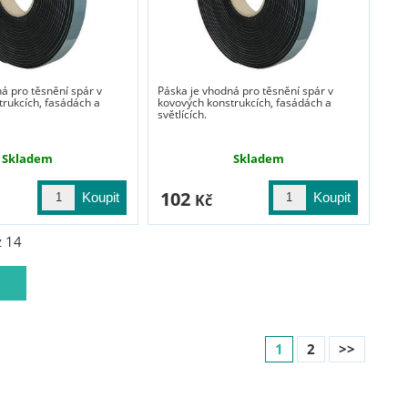
á pro těsnění spár v
Páska je vhodná pro těsnění spár v
trukcích, fasádách a
kovových konstrukcích, fasádách a
světlících.
Skladem
Skladem
102
Kč
z
14
1
2
>>