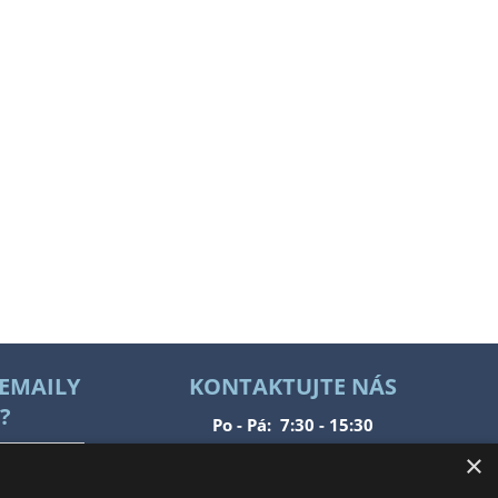
 EMAILY
KONTAKTUJTE NÁS
?
Po - Pá: 7:30 - 15:30
So - Ne: Zavřeno
×
Tel.: +420 777 215 146