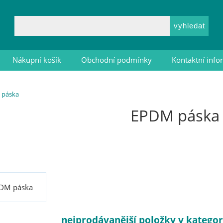
Nákupní košík
Obchodní podmínky
Kontaktní inf
 páska
EPDM páska
DM páska
nejprodávanější položky v katego