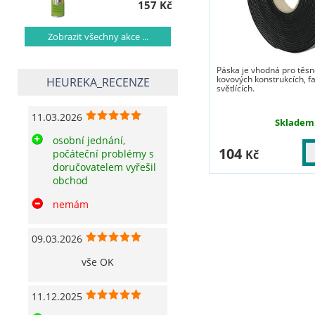
157 Kč
Zobrazit všechny akce ...
Páska je vhodná pro těsn
kovových konstrukcích, f
HEUREKA_RECENZE
světlících.
11.03.2026
Skladem
osobní jednání,
104
Kč
počáteční problémy s
doručovatelem vyřešil
obchod
nemám
09.03.2026
vše OK
11.12.2025