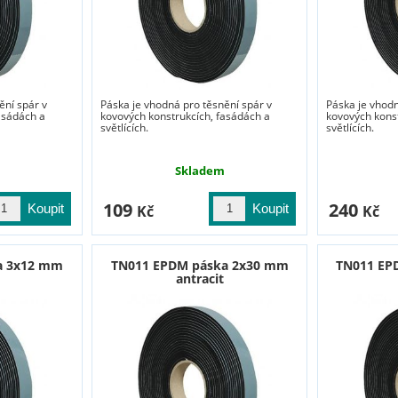
ění spár v
Páska je vhodná pro těsnění spár v
Páska je vhodn
asádách a
kovových konstrukcích, fasádách a
kovových kons
světlících.
světlících.
Skladem
109
240
Kč
Kč
a 3x12 mm
TN011 EPDM páska 2x30 mm
TN011 EP
antracit