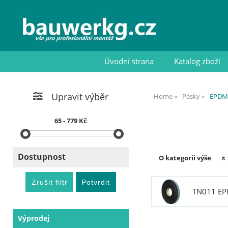
Úvodní strana
Katalog zboží
Upravit výběr
Home
Pásky
EPDM
65 - 779 Kč
Dostupnost
O kategorii výše
TN011 EP
Výprodej