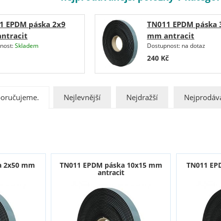
1 EPDM páska 2x9
TN011 EPDM páska 
ntracit
mm antracit
nost:
Skladem
Dostupnost:
na dotaz
240
Kč
oručujeme.
Nejlevnější
Nejdražší
Nejprodáva
a 2x50 mm
TN011 EPDM páska 10x15 mm
TN011 EP
antracit