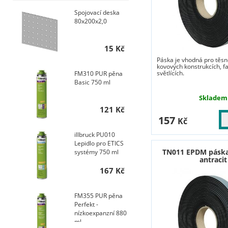
Spojovací deska
80x200x2,0
15 Kč
Páska je vhodná pro těsn
kovových konstrukcích, f
světlících.
FM310 PUR pěna
Basic 750 ml
Skladem
121 Kč
157
Kč
illbruck PU010
Lepidlo pro ETICS
TN011 EPDM pásk
systémy 750 ml
antracit
167 Kč
FM355 PUR pěna
Perfekt -
nízkoexpanzní 880
ml