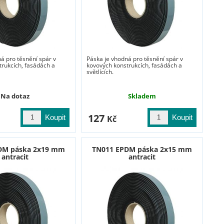
á pro těsnění spár v
Páska je vhodná pro těsnění spár v
trukcích, fasádách a
kovových konstrukcích, fasádách a
světlících.
Na dotaz
Skladem
127
Kč
DM páska 2x19 mm
TN011 EPDM páska 2x15 mm
antracit
antracit