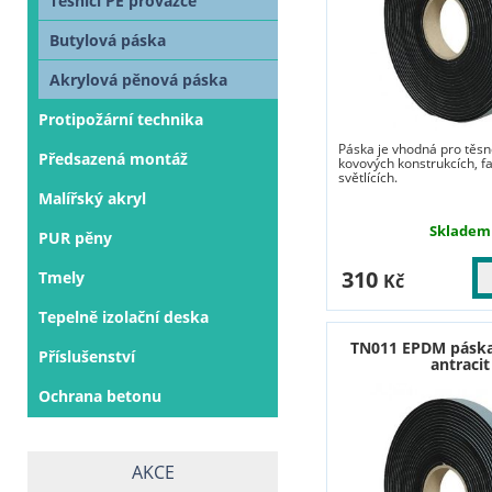
Těsnicí PE provazce
Butylová páska
Akrylová pěnová páska
Protipožární technika
Páska je vhodná pro těsn
Předsazená montáž
kovových konstrukcích, f
světlících.
Malířský akryl
Skladem
PUR pěny
310
Tmely
Kč
Tepelně izolační deska
TN011 EPDM pásk
Příslušenství
antracit
Ochrana betonu
AKCE