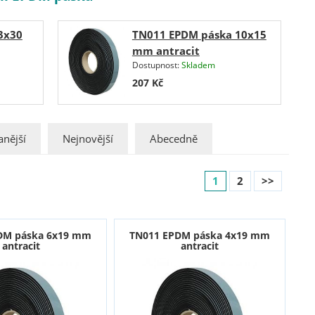
3x30
TN011 EPDM páska 10x15
mm antracit
Dostupnost:
Skladem
207
Kč
nější
Nejnovější
Abecedně
1
2
>>
DM páska 6x19 mm
TN011 EPDM páska 4x19 mm
antracit
antracit