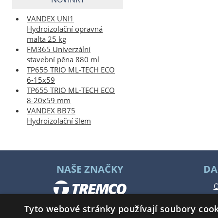
VANDEX UNI1
Hydroizolační opravná
malta 25 kg
FM365 Univerzální
stavební pěna 880 ml
TP655 TRIO ML-TECH ECO
6-15x59
TP655 TRIO ML-TECH ECO
8-20x59 mm
VANDEX BB75
Hydroizolační šlem
NAŠE ZNAČKY
DA
O
Tyto webové stránky používají soubory cook