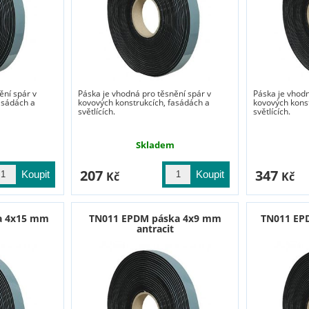
ění spár v
Páska je vhodná pro těsnění spár v
Páska je vhodn
asádách a
kovových konstrukcích, fasádách a
kovových kons
světlících.
světlících.
Skladem
207
347
Kč
Kč
a 4x15 mm
TN011 EPDM páska 4x9 mm
TN011 EP
antracit