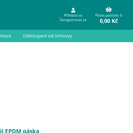
Přihlásit se
Počet položek: 0
0,00 Kč
Zaregistrovat se
ormace
Odstoupení od smlouvy
rii EPDM páska