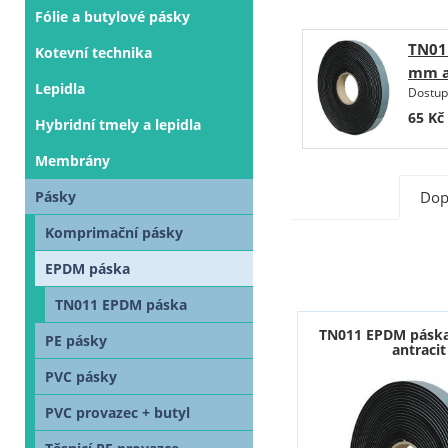
Fólie a butylové pásky
TN01
Kotevní technika
mm a
Lepidla
Dostup
65
Kč
Hybridní tmely a lepidla
Membrány
Dop
Pásky
Komprimační pásky
EPDM páska
TN011 EPDM páska
TN011 EPDM pásk
PE pásky
antracit
PVC pásky
PVC provazec + butyl