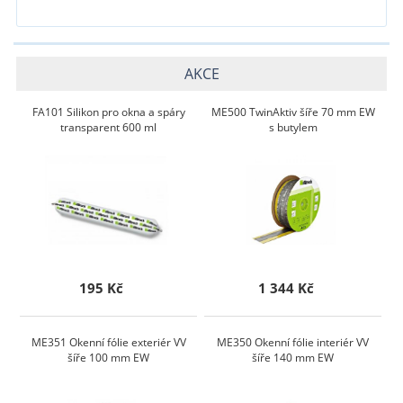
AKCE
FA101 Silikon pro okna a spáry
ME500 TwinAktiv šíře 70 mm EW
transparent 600 ml
s butylem
195 Kč
1 344 Kč
ME351 Okenní fólie exteriér VV
ME350 Okenní fólie interiér VV
šíře 100 mm EW
šíře 140 mm EW