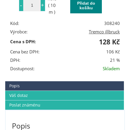
( 10
m )
Kód:
308240
Výrobce:
Tremco illbruck
128 Kč
Cena s DPH:
Cena bez DPH:
106 Kč
DPH:
21 %
Dostupnost:
Skladem
Popis
Váš dotaz
Poslat známénu
Popis