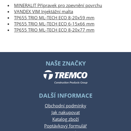
MINERALIT Přípravek pro zpevnění povrchu
VANDEX VIM Injektážní malta
TP655 TRIO ML-TECH ECO 8-20x59 mm
TP655 TRIO ML-TECH ECO 6-15x66 mm
TP655 TRIO ML-TECH ECO 8-20x77 mm
NAŠE ZNAČKY
DALŠÍ INFORMACE
Obchodní podmínky
Jak nakupovat
Katalog zboží
Poptávkový formulář