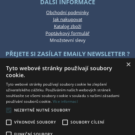
DALŠÍ INFORMACE
Obchodní podmínky
Jak nakupovat
Katalog zboží
Poptávkový formulář
Množstevní slevy
PŘEJETE SI ZASÍLAT EMAILY NEWSLETTER ?
×
Tyto webové stránky používají soubory
cookie.
Tyto webové stránky používají soubory cookie ke zlepšení
uživatelského zážitku. Používáním našich webových stránek
souhlasíte se všemi soubory cookie v souladu s našimi zásadami
KONTAKTUJTE NÁS
používání souborů cookie.
Více informací
NEZBYTNĚ NUTNÉ SOUBORY
Po - Pá: 7:30 - 15:30
So - Ne: Zavřeno
VÝKONOVÉ SOUBORY
SOUBORY CÍLENÍ
Tel.: +420 777 215 146
E-mail: eshop@bauwerkg.cz
FUNKČNÍ SOUBORY