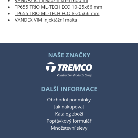
VANDEX IC Injektážní krém 600 ml
TP655 TRIO ML-TECH ECO 10-25x66 mm
TP655 TRIO ML-TECH ECO 8-20x66 mm
VANDEX VIM Injektážní malta
NAŠE ZNAČKY
DALŠÍ INFORMACE
Obchodní podmínky
Jak nakupovat
Katalog zboží
Poptávkový formulář
Množstevní slevy