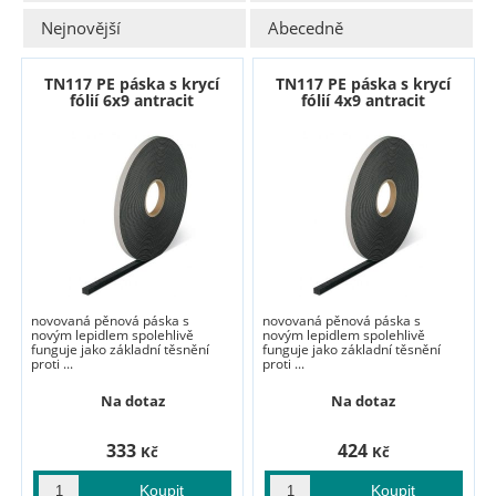
Nejnovější
Abecedně
TN117 PE páska s krycí
TN117 PE páska s krycí
fólií 6x9 antracit
fólií 4x9 antracit
novovaná pěnová páska s
novovaná pěnová páska s
novým lepidlem spolehlivě
novým lepidlem spolehlivě
funguje jako základní těsnění
funguje jako základní těsnění
proti ...
proti ...
Na dotaz
Na dotaz
333
424
Kč
Kč