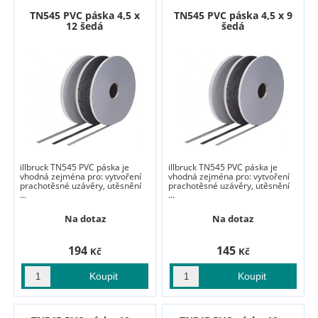
TN545 PVC páska 4,5 x
TN545 PVC páska 4,5 x 9
12 šedá
šedá
illbruck TN545 PVC páska je
illbruck TN545 PVC páska je
vhodná zejména pro: vytvoření
vhodná zejména pro: vytvoření
prachotěsné uzávěry, utěsnění
prachotěsné uzávěry, utěsnění
...
...
Na dotaz
Na dotaz
194
145
Kč
Kč