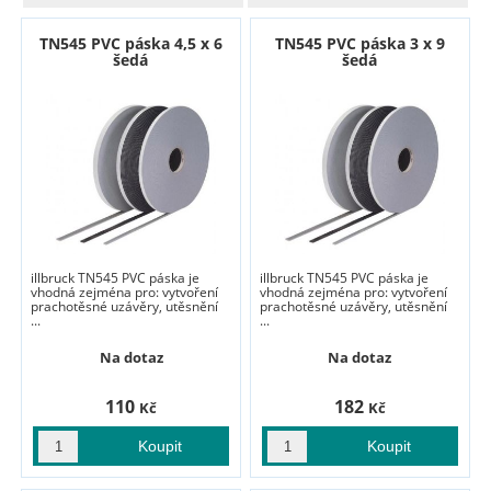
TN545 PVC páska 4,5 x 6
TN545 PVC páska 3 x 9
šedá
šedá
illbruck TN545 PVC páska je
illbruck TN545 PVC páska je
vhodná zejména pro: vytvoření
vhodná zejména pro: vytvoření
prachotěsné uzávěry, utěsnění
prachotěsné uzávěry, utěsnění
...
...
Na dotaz
Na dotaz
110
182
Kč
Kč