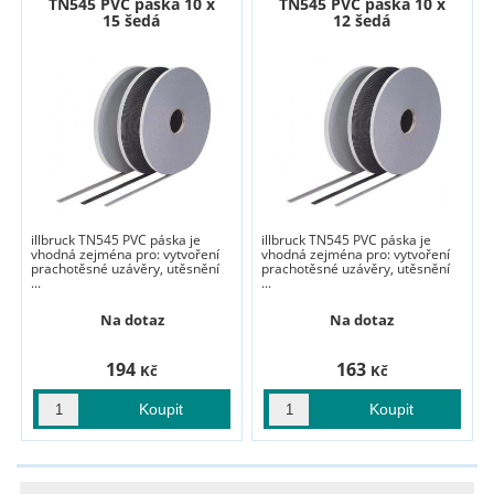
TN545 PVC páska 10 x
TN545 PVC páska 10 x
15 šedá
12 šedá
illbruck TN545 PVC páska je
illbruck TN545 PVC páska je
vhodná zejména pro: vytvoření
vhodná zejména pro: vytvoření
prachotěsné uzávěry, utěsnění
prachotěsné uzávěry, utěsnění
...
...
Na dotaz
Na dotaz
194
163
Kč
Kč