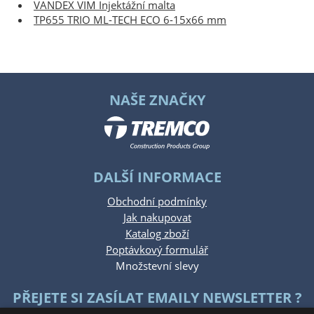
VANDEX VIM Injektážní malta
TP655 TRIO ML-TECH ECO 6-15x66 mm
NAŠE ZNAČKY
DALŠÍ INFORMACE
Obchodní podmínky
Jak nakupovat
Katalog zboží
Poptávkový formulář
Množstevní slevy
PŘEJETE SI ZASÍLAT EMAILY NEWSLETTER ?