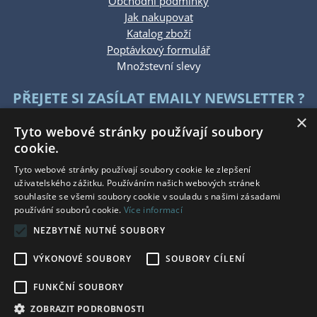
Obchodní podmínky
Jak nakupovat
Katalog zboží
Poptávkový formulář
Množstevní slevy
PŘEJETE SI ZASÍLAT EMAILY NEWSLETTER ?
×
Tyto webové stránky používají soubory
cookie.
Tyto webové stránky používají soubory cookie ke zlepšení
uživatelského zážitku. Používáním našich webových stránek
souhlasíte se všemi soubory cookie v souladu s našimi zásadami
KONTAKTUJTE NÁS
používání souborů cookie.
Více informací
NEZBYTNĚ NUTNÉ SOUBORY
Po - Pá: 7:30 - 15:30
So - Ne: Zavřeno
VÝKONOVÉ SOUBORY
SOUBORY CÍLENÍ
Tel.: +420 777 215 146
E-mail: eshop@bauwerkg.cz
FUNKČNÍ SOUBORY
ZOBRAZIT PODROBNOSTI