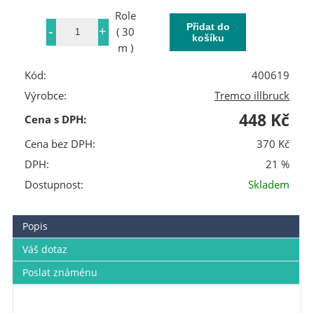
Role
( 30
m )
Kód:
400619
Výrobce:
Tremco illbruck
448 Kč
Cena s DPH:
Cena bez DPH:
370 Kč
DPH:
21 %
Dostupnost:
Skladem
Popis
Váš dotaz
Poslat známénu