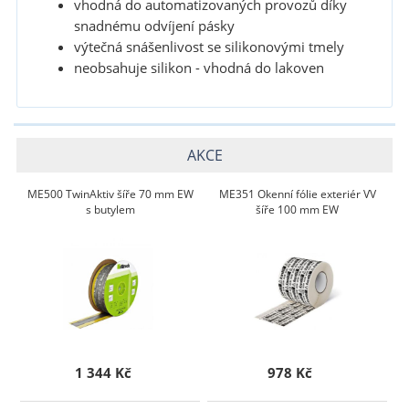
vhodná do automatizovaných provozů díky
snadnému odvíjení pásky
výtečná snášenlivost se silikonovými tmely
neobsahuje silikon - vhodná do lakoven
AKCE
ME500 TwinAktiv šíře 70 mm EW
ME351 Okenní fólie exteriér VV
s butylem
šíře 100 mm EW
1 344 Kč
978 Kč