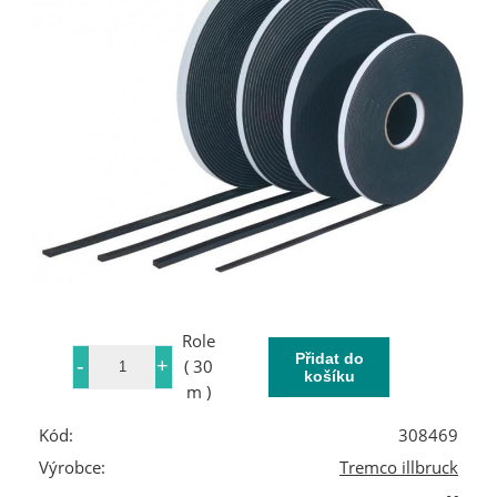
Role
( 30
m )
Kód:
308469
Výrobce:
Tremco illbruck