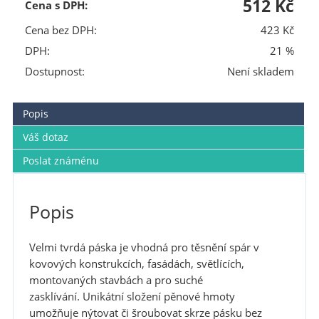
512 Kč
Cena s DPH:
Cena bez DPH:
423 Kč
DPH:
21 %
Dostupnost:
Není skladem
Popis
Váš dotaz
Poslat známénu
Popis
Velmi tvrdá páska je vhodná pro těsnění spár v
kovových konstrukcích, fasádách, světlících,
montovaných stavbách a pro suché
zasklívání. Unikátní složení pěnové hmoty
umožňuje nýtovat či šroubovat skrze pásku bez