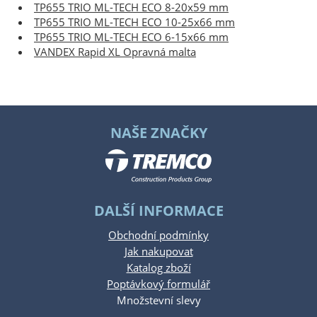
TP655 TRIO ML-TECH ECO 8-20x59 mm
TP655 TRIO ML-TECH ECO 10-25x66 mm
TP655 TRIO ML-TECH ECO 6-15x66 mm
VANDEX Rapid XL Opravná malta
NAŠE ZNAČKY
DALŠÍ INFORMACE
Obchodní podmínky
Jak nakupovat
Katalog zboží
Poptávkový formulář
Množstevní slevy