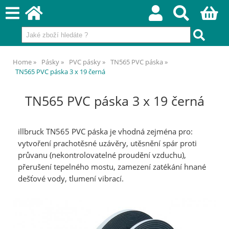
Home
Pásky
PVC pásky
TN565 PVC páska
TN565 PVC páska 3 x 19 černá
TN565 PVC páska 3 x 19 černá
illbruck TN565 PVC páska je vhodná zejména pro:
vytvoření prachotěsné uzávěry, utěsnění spár proti
průvanu (nekontrolovatelné proudění vzduchu),
přerušení tepelného mostu, zamezení zatékání hnané
dešťové vody, tlumení vibrací.