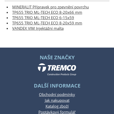
MINERALIT Přípravek pro zpevnění povrchu
TP655 TRIO ML-TECH ECO 8-20x66 mm
TP655 TRIO ML-TECH ECO 6-15x59
TP655 TRIO ML-TECH ECO 8-20x59 mm
VANDEX VIM Injektážní malta
NAŠE ZNAČKY
DALŠÍ INFORMACE
Obchodní podmínky
Jak nakupovat
Katalog zboží
Poptávkový formulář