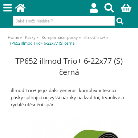
Home
Pásky
Komprimační pásky
illmod Trio+
TP652 illmod Trio+ 6-22x77 (S) černá
TP652 illmod Trio+ 6-22x77 (S)
černá
illmod Trio+ je již další generací komplexní těsnicí
pásky splňující nejvyšší nároky na kvalitní, trvanlivé a
rychlé utěsnění spár.