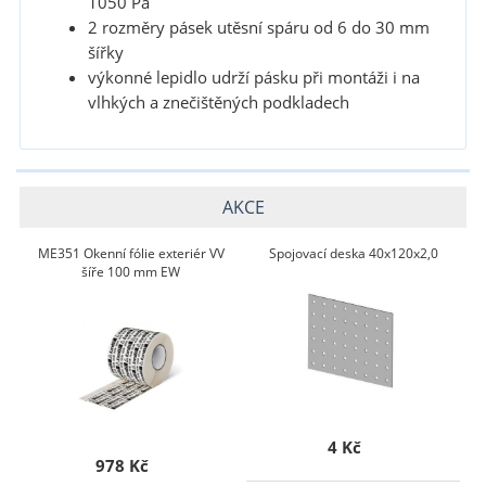
1050 Pa
2 rozměry pásek utěsní spáru od 6 do 30 mm
šířky
výkonné lepidlo udrží pásku při montáži i na
vlhkých a znečištěných podkladech
AKCE
ME351 Okenní fólie exteriér VV
Spojovací deska 40x120x2,0
šíře 100 mm EW
4 Kč
978 Kč