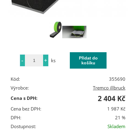
ks
Kód:
355690
Výrobce:
Tremco illbruck
2 404 Kč
Cena s DPH:
Cena bez DPH:
1 987 Kč
DPH:
21 %
Dostupnost:
Skladem