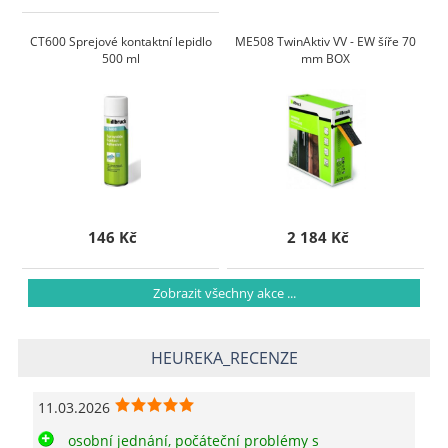
CT600 Sprejové kontaktní lepidlo
ME508 TwinAktiv VV - EW šíře 70
500 ml
mm BOX
146 Kč
2 184 Kč
Zobrazit všechny akce ...
HEUREKA_RECENZE
11.03.2026
osobní jednání, počáteční problémy s