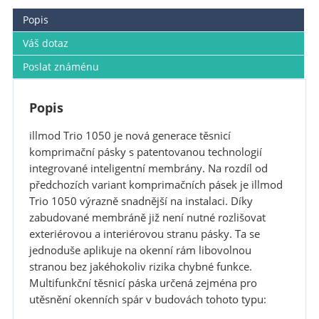
Popis
Váš dotaz
Poslat známénu
Popis
illmod Trio 1050 je nová generace těsnicí
komprimační pásky s patentovanou technologií
integrované inteligentní membrány. Na rozdíl od
předchozích variant komprimačních pásek je illmod
Trio 1050 výrazně snadnější na instalaci. Díky
zabudované membráně již není nutné rozlišovat
exteriérovou a interiérovou stranu pásky. Ta se
jednoduše aplikuje na okenní rám libovolnou
stranou bez jakéhokoliv rizika chybné funkce.
Multifunkční těsnicí páska určená zejména pro
utěsnění okenních spár v budovách tohoto typu: