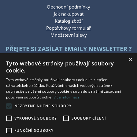
Obchodní podmínky
Jak nakupovat
Katalog zboží
Poptávkový formulář
Množstevní slevy
PŘEJETE SI ZASÍLAT EMAILY NEWSLETTER ?
×
Tyto webové stránky používají soubory
cookie.
Tyto webové stránky používají soubory cookie ke zlepšení
uživatelského zážitku. Používáním našich webových stránek
souhlasíte se všemi soubory cookie v souladu s našimi zásadami
KONTAKTUJTE NÁS
používání souborů cookie.
Více informací
NEZBYTNĚ NUTNÉ SOUBORY
Po - Pá: 7:30 - 15:30
So - Ne: Zavřeno
VÝKONOVÉ SOUBORY
SOUBORY CÍLENÍ
Tel.: +420 777 215 146
E-mail: eshop@bauwerkg.cz
FUNKČNÍ SOUBORY