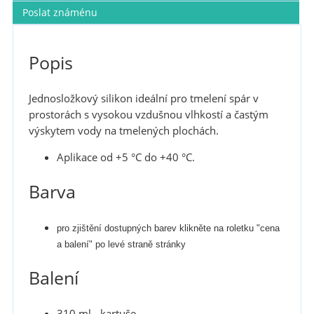
Poslat známénu
Popis
Jednosložkový silikon ideální pro tmelení spár v
prostorách s vysokou vzdušnou vlhkostí a častým
výskytem vody na tmelených plochách.
Aplikace od +5 °C do +40 °C.
Barva
pro zjištění dostupných barev klikněte na roletku "cena
a balení" po levé straně stránky
Balení
310 ml - kartuše