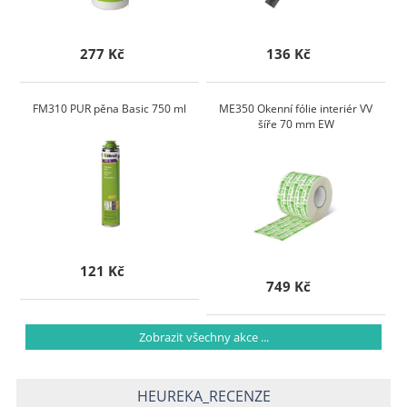
277 Kč
136 Kč
FM310 PUR pěna Basic 750 ml
ME350 Okenní fólie interiér VV
šíře 70 mm EW
121 Kč
749 Kč
Zobrazit všechny akce ...
HEUREKA_RECENZE