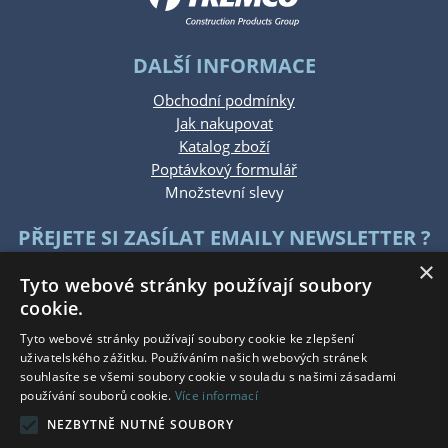
DALŠÍ INFORMACE
Obchodní podmínky
Jak nakupovat
Katalog zboží
Poptávkový formulář
Množstevní slevy
PŘEJETE SI ZASÍLAT EMAILY NEWSLETTER ?
×
Tyto webové stránky používají soubory
cookie.
Tyto webové stránky používají soubory cookie ke zlepšení
uživatelského zážitku. Používáním našich webových stránek
souhlasíte se všemi soubory cookie v souladu s našimi zásadami
KONTAKTUJTE NÁS
používání souborů cookie.
Více informací
NEZBYTNĚ NUTNÉ SOUBORY
Po - Pá: 7:30 - 15:30